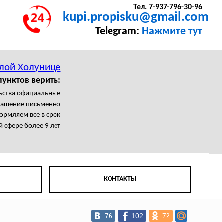
Тел. 7-937-796-30-96
kupi.propisku@gmail.com
Telegram:
Нажмите тут
елой Холунице
пунктов верить:
льства официальные
лашение письменно
рмляем все в срок
й сфере более 9 лет
КОНТАКТЫ
76
102
72