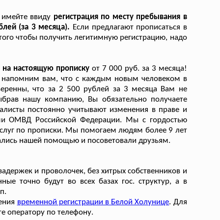
, имейте ввиду
регистрация по месту пребывания в
лей (за 3 месяца).
Если предлагают прописаться в
 того чтобы получить легитимную регистрацию, надо
 на настоящую прописку
от 7 000 руб. за 3 месяца!
, напомним вам, что с каждым новым человеком в
еренны, что за 2 500 рублей за 3 месяца Вам не
ыбрав нашу компанию, Вы обязательно получаете
алисты постоянно учитывают изменения в праве и
ами ОМВД Российской Федерации. Мы с гордостью
услуг по прописки. Мы помогаем людям более 9 лет
вались нашей помощью и посоветовали друзьям.
 задержек и проволочек, без хитрых собственников и
ные точно будут во всех базах гос. структур, а в
п.
ления
временной регистрации в Белой Холунице
. Для
е оператору по телефону.