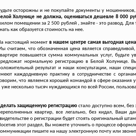
удьте осторожны и не покупайте документы у мошенников
елой Холунице не должна, оцениваться дешевле 8 000 руб
илом помещении за 2 500 рублей , знайте - это развод. Для
нать как образуется стоимость на нее.
На настоящий момент
в нашем центре самая выгодная цена
ы считаем, что обозначенная цена является справедливой
вартире повышается сумма коммунальных услуг, будьте ув
предложат нормальную регистрацию в Белой Холунице. В
оложительный результат и наши консультации, наши специ
имеют каждодневную практику в сотрудничестве с орган
оворим, что являемся хорошей командой в сфере оказания 
 уже несколько тысяч нуждающихся по всей России, пользо
Сделать защищенную регистрацию
стало доступно всем, без
ереполненных квартир, все легально, без кидал, Ваши дан
видетельстве о регистрации будет стоять оригинальный штам
осетив этот раздел, Вы можете уточнить о процессе оформ
оммуникации пишите на нашу электронную почту или звонит