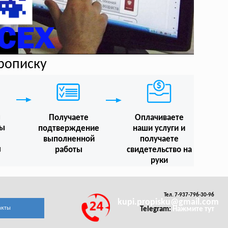
прописку
м
Получаете
Оплачиваете
мы
подтверждение
наши услуги и
выполненной
получаете
ы
работы
свидетельство на
руки
Тел. 7-937-796-30-96
kupi.propisku@gmail.com
акты
Telegram:
Нажмите тут