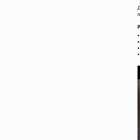
Д
п
Р