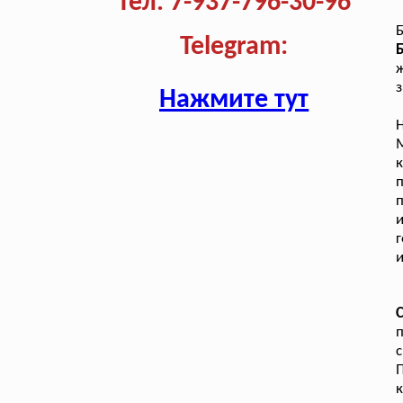
Тел. 7-937-796-30-96
Б
Telegram:
Б
ж
з
Нажмите тут
М
к
п
г
и
п
с
П
к