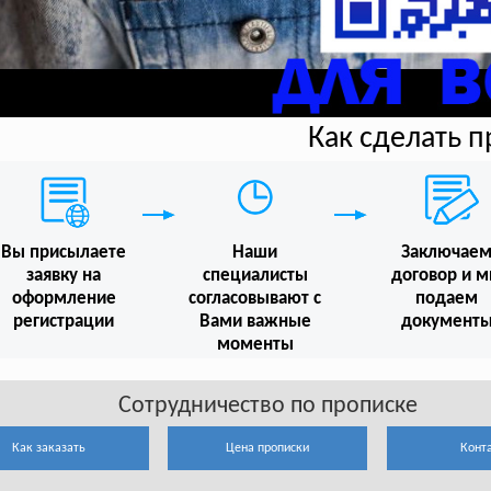
Как сделать 
Вы присылаете
Наши
Заключае
заявку на
специалисты
договор и 
оформление
согласовывают с
подаем
регистрации
Вами важные
документ
моменты
Сотрудничество по прописке
Как заказать
Цена прописки
Конт